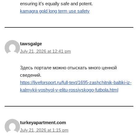
ensuring it’s equally safe and potent.
kamagra gold long term use safety
tawsgalge
July 21, 2026 at 12:41 pm
Здесь портале можно отыскать много ценной
сведений.
https://liveforsport.ru/full-text/1695-zashchitnik-baltiki-iz-
kalmykii-voshyol-v-elitu-rossiyskogo-futbola.html
turkeyapartment.com
July 21, 2026 at 1:15 pm