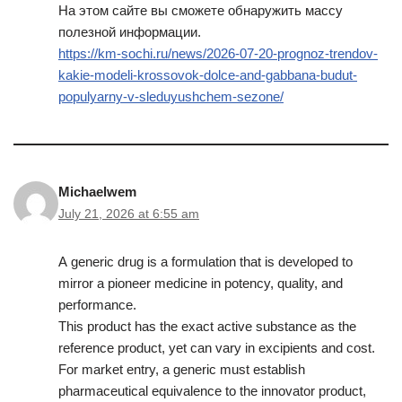
На этом сайте вы сможете обнаружить массу
полезной информации.
https://km-sochi.ru/news/2026-07-20-prognoz-trendov-
kakie-modeli-krossovok-dolce-and-gabbana-budut-
populyarny-v-sleduyushchem-sezone/
Michaelwem
July 21, 2026 at 6:55 am
А generic drug is a formulation that is developed to
mirror a pioneer medicine in potency, quality, and
performance.
This product has the exact active substance as the
reference product, yet can vary in excipients and cost.
For market entry, a generic must establish
pharmaceutical equivalence to the innovator product,