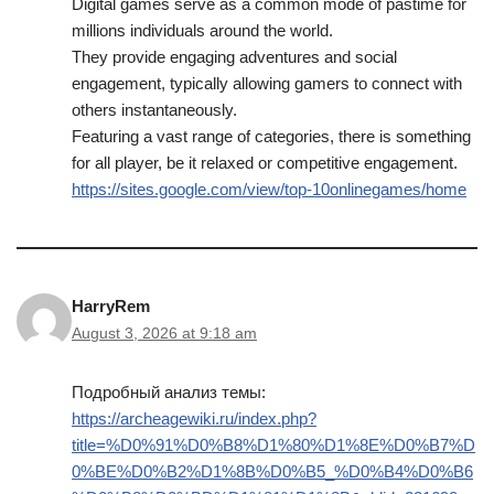
Digital games serve as a common mode of pastime for
millions individuals around the world.
They provide engaging adventures and social
engagement, typically allowing gamers to connect with
others instantaneously.
Featuring a vast range of categories, there is something
for all player, be it relaxed or competitive engagement.
https://sites.google.com/view/top-10onlinegames/home
HarryRem
August 3, 2026 at 9:18 am
Подробный анализ темы:
https://archeagewiki.ru/index.php?
title=%D0%91%D0%B8%D1%80%D1%8E%D0%B7%D
0%BE%D0%B2%D1%8B%D0%B5_%D0%B4%D0%B6