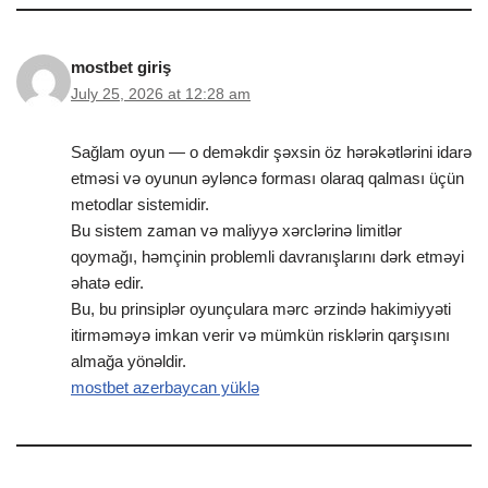
mostbet giriş
July 25, 2026 at 12:28 am
Sağlam oyun — o deməkdir şəxsin öz hərəkətlərini idarə
etməsi və oyunun əyləncə forması olaraq qalması üçün
metodlar sistemidir.
Bu sistem zaman və maliyyə xərclərinə limitlər
qoymağı, həmçinin problemli davranışlarını dərk etməyi
əhatə edir.
Bu, bu prinsiplər oyunçulara mərc ərzində hakimiyyəti
itirməməyə imkan verir və mümkün risklərin qarşısını
almağa yönəldir.
mostbet azerbaycan yüklə