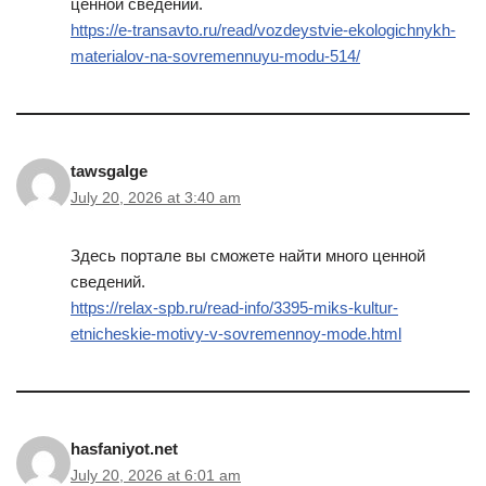
ценной сведений.
https://e-transavto.ru/read/vozdeystvie-ekologichnykh-
materialov-na-sovremennuyu-modu-514/
tawsgalge
July 20, 2026 at 3:40 am
Здесь портале вы сможете найти много ценной
сведений.
https://relax-spb.ru/read-info/3395-miks-kultur-
etnicheskie-motivy-v-sovremennoy-mode.html
hasfaniyot.net
July 20, 2026 at 6:01 am