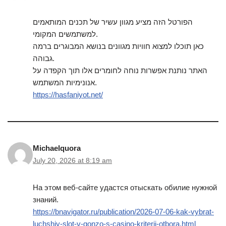
הפורטל הזה מציע מגוון עשיר של תכנים המותאמים
למשתמשים המקומי.
כאן תוכלו למצוא חוויות מגוונים בנושא המבוגרים ברמה
גבוהה.
האתר נותנת אפשרות נוחה לחומרים אלו תוך הקפדה על
אנונימיות המשתמש.
https://hasfaniyot.net/
Michaelquora
July 20, 2026 at 8:19 am
На этом веб-сайте удастся отыскать обилие нужной
знаний.
https://bnavigator.ru/publication/2026-07-06-kak-vybrat-
luchshiy-slot-v-gonzo-s-casino-kriterii-otbora.html