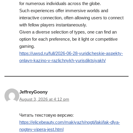
for numerous individuals across the globe.
Such experiences offer immersive worlds and
interactive connection, often allowing users to connect
with fellow players instantaneously.
Given a diverse selection of types, one can find an
option for each preference, be it light or competitive
gaming.
https://uwsd.ru/full/2026-06-28-yuridicheskie-aspekty-
onlayn-kazino-v-razlichnykh-yurisdiktsiyakh/
JeffreyGoony
August 3, 2026 at 4:12 pm
Читать текстовую версию:
https://elicebeauty.com/makiyazh/nogti/laki/lak-dlya-
nogtey-vipera-jest.html