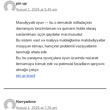
pin up
August 1, 2026 at 5:45 am
Məsuliyyətli oyun — bu o deməkdir istifadəçinin
davranışını tənzimləməsi və qumarın hobbi olaraq
saxlanılması üçün qaydalar məcmusudur.
Bu sistem vaxt və maliyyə məbləğlərinə məhdudiyyətlər
müəyyən etməyi, həmçinin problemli vəziyyətlərini
tanımağı əhatə edir.
Bu, bu yanaşma oyunçulara oyun üzərində nəzarəti
itirməməyə kömək edir və potensial fəsadların qarşısını
almağa çalışır.
pin up brasil
Harryadose
August 1, 2026 at 7:26 am